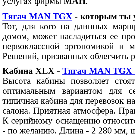
услугах фирмы
МАН
.
Тягач MAN TGX
- которым ты 
Тот, для кого на длинных марш
домом, может насладиться ее пр
первоклассной эргономикой и 
Решений, призванных облегчить ра
Кабина XLX -
Тягач MAN TGX 1
Высота кабины позволяет стоя
оптимальным вариантом для се
типичная кабина для перевозок н
салона. Приятная атмосфера. Пр
К серийному оснащению относитс
- по желанию. Длина - 2 280 мм, 