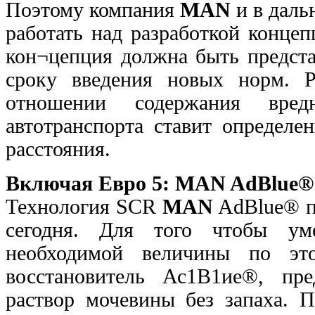
Поэтому компания
MAN
и в даль
работать над разработкой конц
кон¬цепция должна быть предста
сроку введения новых норм. Р
отношении содержания вре
автотранспорта ставит определе
расстояния.
Включая Евро 5: MAN AdBlue®
Технология SCR
MAN
AdBlue® по
сегодня. Для того чтобы ум
необходимой величины по это
восстановитель Ас1В1ие®, пр
раствор мочевины без запаха. 