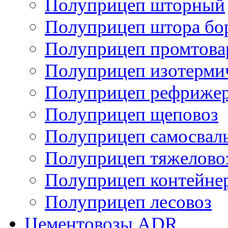
Полуприцеп шторный
Полуприцеп штора бо
Полуприцеп промтов
Полуприцеп изотерми
Полуприцеп рефрижер
Полуприцеп щеповоз
Полуприцеп самосвал
Полуприцеп тяжелово
Полуприцеп контейне
Полуприцеп лесовоз
Цементовозы ADR