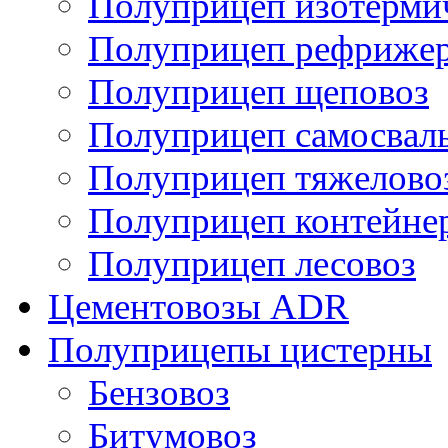
Полуприцеп изотерми
Полуприцеп рефрижер
Полуприцеп щеповоз
Полуприцеп самосвал
Полуприцеп тяжелово
Полуприцеп контейне
Полуприцеп лесовоз
Цементовозы ADR
Полуприцепы цистерны
Бензовоз
Битумовоз