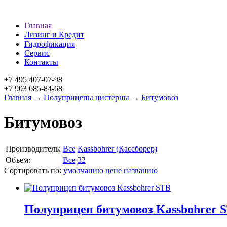
Главная
Лизинг и Кредит
Гидрофикация
Сервис
Контакты
+7 495 407-07-98
+7 903 685-84-68
Главная
→
Полуприцепы цистерны
→
Битумовоз
Битумовоз
Производитель:
Все
Kassbohrer (Кассборер)
Объем:
Все
32
Сортировать по:
умолчанию
цене
названию
Полуприцеп битумовоз Kassbohrer 