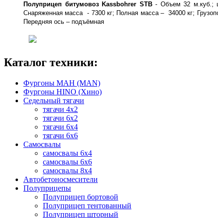
Полуприцеп битумовоз Kassbohrer STB
- Объем 32 м.куб.; 
Снаряженная масса - 7300 кг; Полная масса – 34000 кг; Грузоп
Передняя ось – подъёмная
Каталог техники:
Фургоны МАН (MAN)
Фургоны HINO (Хино)
Седельный тягачи
тягачи 4х2
тягачи 6х2
тягачи 6х4
тягачи 6х6
Самосвалы
самосвалы 6x4
самосвалы 6x6
самосвалы 8x4
Автобетоносмесители
Полуприцепы
Полуприцеп бортовой
Полуприцеп тентованный
Полуприцеп шторный