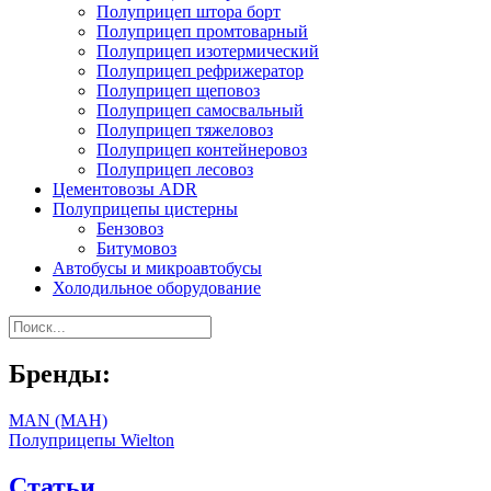
Полуприцеп штора борт
Полуприцеп промтоварный
Полуприцеп изотермический
Полуприцеп рефрижератор
Полуприцеп щеповоз
Полуприцеп самосвальный
Полуприцеп тяжеловоз
Полуприцеп контейнеровоз
Полуприцеп лесовоз
Цементовозы ADR
Полуприцепы цистерны
Бензовоз
Битумовоз
Автобусы и микроавтобусы
Холодильное оборудование
Бренды:
MAN (МАН)
Полуприцепы Wielton
Статьи