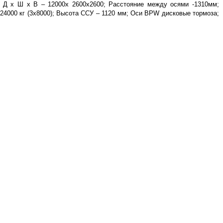
; Д х Ш х В – 12000х 2600х2600; Расстояние между осями -1310мм;
 24000 кг (3х8000); Высота ССУ – 1120 мм; Оси BPW дисковые тормоза;