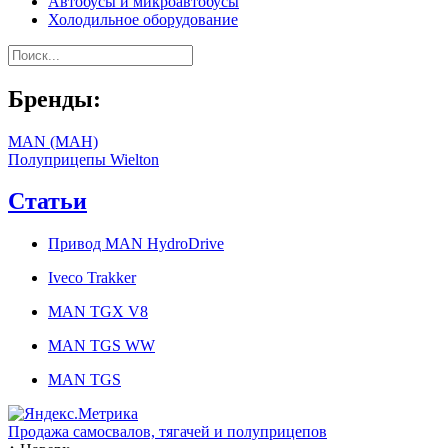
Автобусы и микроавтобусы
Холодильное оборудование
Бренды:
MAN (МАН)
Полуприцепы Wielton
Статьи
Привод MAN HydroDrive
Iveco Trakker
MAN TGX V8
MAN TGS WW
MAN TGS
Продажа самосвалов, тягачей и полуприцепов