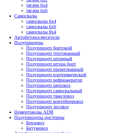
тягачи 6х4
тягачи 6х6
Самосвалы
самосвалы 6x4
самосвалы 6x6
самосвалы 8x4
Автобетоносмесители
Полуприцепы
Полуприцеп бортовой
Полуприцеп тентованный
Полуприцеп шторный
Полуприцеп штора борт
Полуприцеп промтоварный
Полуприцеп изотермический
Полуприцеп рефрижератор
Полуприцеп щеповоз
Полуприцеп самосвальный
Полуприцеп тяжеловоз
Полуприцеп контейнеровоз
Полуприцеп лесовоз
Цементовозы ADR
Полуприцепы цистерны
Бензовоз
Битумовоз