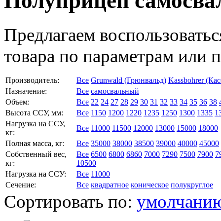
Полуприцеп самосв
Предлагаем воспользоватьс
товара по параметрам или 
Производитель:
Все
Grunwald (Грюнвальд)
Kassbohrer (Ка
Назначение:
Все
самосвальный
Объем:
Все
22
24
27
28
29
30
31
32
33
34
35
36
38
Высота ССУ, мм:
Все
1150
1200
1220
1235
1250
1300
1335
1
Нагрузка на ССУ,
Все
11000
11500
12000
13000
15000
18000
кг:
Полная масса, кг:
Все
35000
38000
38500
39000
40000
45000
Собственный вес,
Все
6500
6800
6860
7000
7290
7500
7900
7
кг:
10500
Нагрузка на ССУ:
Все
11000
Сечение:
Все
квадратное
коническое
полукруглое
Сортировать по:
умолчани