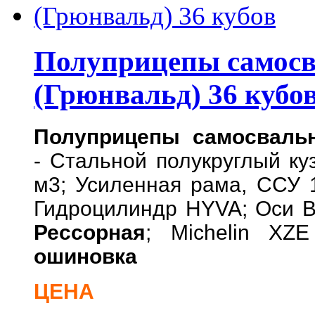
Полуприцепы самосв
(Грюнвальд) 36 кубо
Полуприцепы самосвальн
- Стальной полукруглый ку
м3; Усиленная рама, ССУ 1
Гидроцилиндр HYVA; Оси B
Рессорная
; Michelin XZ
ошиновка
ЦЕНА