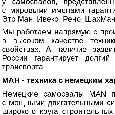
у самосвалов
,
представлен
с мировыми именами гаранти
Это Ман
,
Ивеко
,
Рено
,
ШахМа
Мы работаем напрямую с про
в высоком качестве техни
свойствах. А наличие разви
России гарантирует долгий
транспорта.
МАН - техника с немецким х
Немецкие самосвалы MAN п
с мощными двигательными си
широкого круга строительны