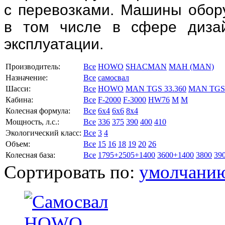
с перевозками. Машины обор
в том числе в сфере диза
эксплуатации.
Производитель:
Все
HOWO
SНACMAN
МАН (MAN)
Назначение:
Все
самосвал
Шасси:
Все
HOWO
MAN TGS 33.360
MAN TGS 
Кабина:
Все
F-2000
F-3000
HW76
M
М
Колесная формула:
Все
6x4
6x6
8x4
Мощность, л.с.:
Все
336
375
390
400
410
Экологический класс:
Все
3
4
Объем:
Все
15
16
18
19
20
26
Колесная база:
Все
1795+2505+1400
3600+1400
3800
39
Сортировать по:
умолчани