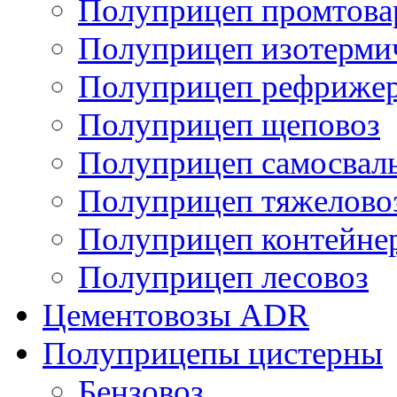
Полуприцеп промтов
Полуприцеп изотерми
Полуприцеп рефрижер
Полуприцеп щеповоз
Полуприцеп самосвал
Полуприцеп тяжелово
Полуприцеп контейне
Полуприцеп лесовоз
Цементовозы ADR
Полуприцепы цистерны
Бензовоз