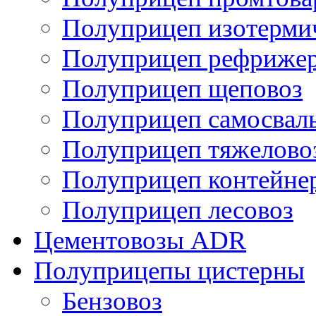
Полуприцеп изотерми
Полуприцеп рефрижер
Полуприцеп щеповоз
Полуприцеп самосвал
Полуприцеп тяжелово
Полуприцеп контейне
Полуприцеп лесовоз
Цементовозы ADR
Полуприцепы цистерны
Бензовоз