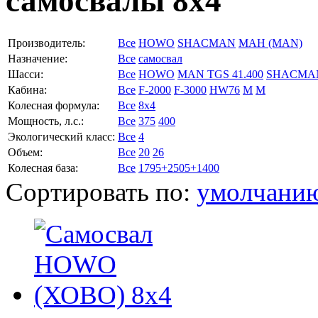
самосвалы 8x4
Производитель:
Все
HOWO
SНACMAN
МАН (MAN)
Назначение:
Все
самосвал
Шасси:
Все
HOWO
MAN TGS 41.400
SНACMA
Кабина:
Все
F-2000
F-3000
HW76
M
М
Колесная формула:
Все
8x4
Мощность, л.с.:
Все
375
400
Экологический класс:
Все
4
Объем:
Все
20
26
Колесная база:
Все
1795+2505+1400
Сортировать по:
умолчани