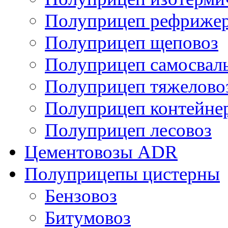
Полуприцеп рефрижер
Полуприцеп щеповоз
Полуприцеп самосвал
Полуприцеп тяжелово
Полуприцеп контейне
Полуприцеп лесовоз
Цементовозы ADR
Полуприцепы цистерны
Бензовоз
Битумовоз